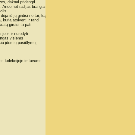
ės, dažnai pridengti
. Anuomet radijas brangiai
olis.
dėja iš jų girdisi ne tai, ką
kurią atsiverti ir randi
ratų girdisi ta pati
juos ir nurodyti
kingas visiems
ukiu įdomių pasiūlymų,
ems kolekcijoje imtuvams