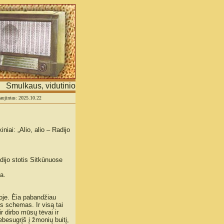
Smulkaus, vidutinio verslo ir asmeninių tinklapių portalas
naujintas: 2025.10.22
niai: „Alio, alio – Radijo
dijo stotis Sitkūnuose
a.
joje. Èia pabandžiau
s schemas. Ir visą tai
r dirbo mūsų tėvai ir
nebesugrįš į žmonių buitį,