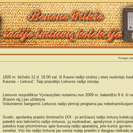
Puslapis at
1926 m. birželio 12 d. 19.00 val. iš Kauno radijo stoties į eterį nuskriejo šauki
Kaunas – Lietuva“. Taip prasidėjo Lietuvos radijo istorija.
Lietuvos respublikos Vyriausybės nutarimu nuo 2009 m. balandžio 9 d. ši ra
(Kauno raj.) jau uždaryta.
Vidurinėmis bangomis Lietuvos radijo pirmoji programa jau nebetransliuojam
Sveiki, apsilankę praeito šimtmečio (XX - jo amžiaus) radijo imtuvų kolekci
pateikti ano laikmečio radijo imtuvus, jų nuotraukas, aprašymus ir principine
pateikiu kaip prisiminimus apie buvusią radijo aparatūrą, prie kurios gyveno i
seneliai. Visi šie radijo imtuvai jau seniai nuėję praeitin ir daugiau niekada 