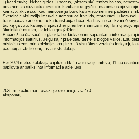
jų kasdienybę. Nebesigirdės jų sodrus, „aksominio“ tembro balsas, nebestov
ornamentais siuvinėta servetėle- kambario ar gryčios matomiausioje vietoje 
kainavo, akivaizdu, kad namuose jis buvo kaip visuomeninės padėties simb
Svetainėje visi radijo imtuvai suremontuoti ir veikia, restauruoti jų korpusai,- 
transliuodavo anuomet, o ką transliuoja dabar. Radijas- ne antikvarinė knyga, 
tai, ką galvojo, kalbėjo ir spausdino prieš kelis šimtus metų. Iš šių radijo apa
šiuolaikinė muzika, tik labiau gergždžianti.
Pabandžiau čia sudėti ir glaustą bei kiekvienam suprantamą informaciją apie 
informacijos šaltinius. Jeigu ką ir praleidau, tai ne iš blogos valios. Esu dė
prisidėjusiems prie kolekcijos kaupimo. Iš visų šios svetainės lankytojų la
pastabų ar atsiliepimų - iš anksto dėkoju.
Per 2024 metus kolekcija papildyta tik 1 nauju radijo imtuvu, 11 jau esanti
papildyta ar patikslinta informacija apie juos.
2025 m. spalio mėn. pradžioje svetainėje yra 470
eksponatų.