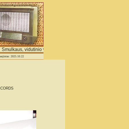
ulkaus, vidutinio verslo ir asmeninių tinklapių portalas
naujintas: 2025.10.22
ECORDS