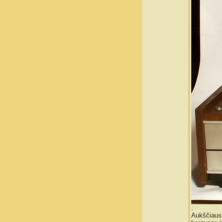
.
Aukščiausi