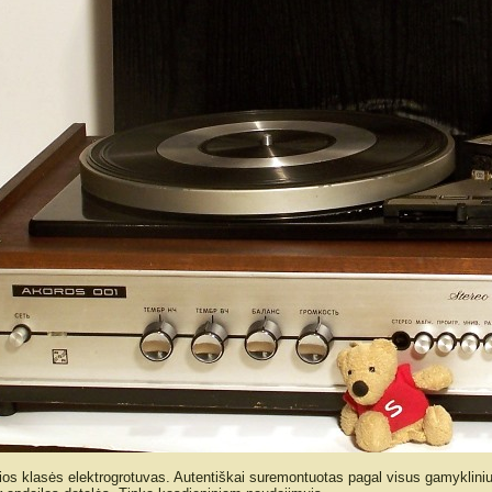
os klasės elektrogrotuvas. Autentiškai suremontuotas pagal visus gamyklini