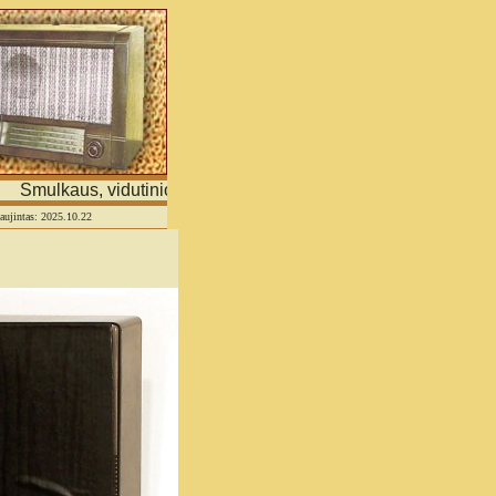
Smulkaus, vidutinio verslo ir asmeninių tinklapių portalas
naujintas: 2025.10.22