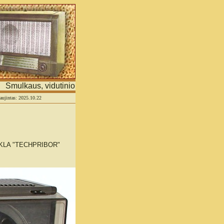
Smulkaus, vidutinio verslo ir asmeninių tinklapių portalas
naujintas: 2025.10.22
LA "TECHPRIBOR"