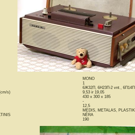
MONO
1
6Ж32П, 6Н23П-2 vnt., 6П14П
cm/s)
9,53 ir 19,05
430 x 300 x 185
-
12,5
MEDIS, METALAS, PLASTI
TINIS
NËRA
190