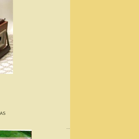
KAS
...