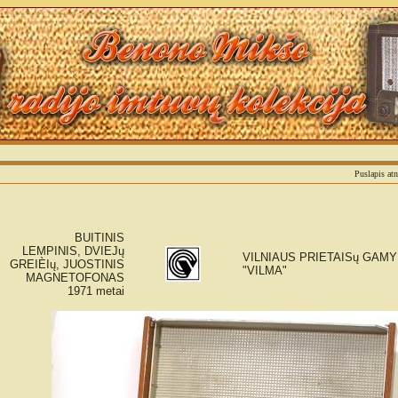
S
Puslapis at
BUITINIS
LEMPINIS, DVIEJų
VILNIAUS PRIETAISų GAM
GREIÈIų, JUOSTINIS
"VILMA"
MAGNETOFONAS
1971 metai