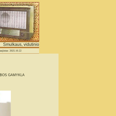
mulkaus, vidutinio verslo ir asmeninių tinklapių portalas
naujintas: 2025.10.22
YBOS GAMYKLA