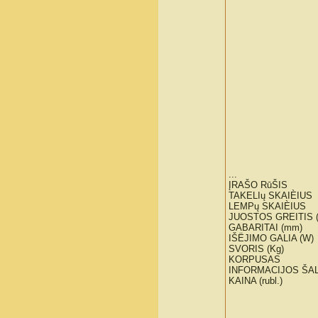
...
ĮRAŠO RūŠIS
TAKELIų SKAIÈIUS
LEMPų SKAIÈIUS
JUOSTOS GREITIS (
GABARITAI (mm)
IŠËJIMO GALIA (W)
SVORIS (Kg)
KORPUSAS
INFORMACIJOS ŠAL
KAINA (rubl.)