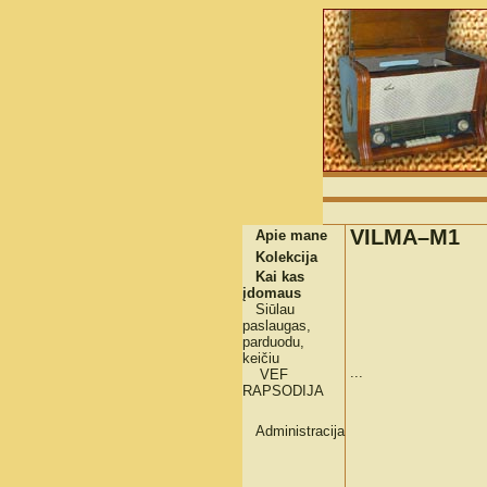
VILMA–M1
Apie mane
Kolekcija
Kai kas
įdomaus
Siūlau
paslaugas,
parduodu,
keičiu
...
VEF
RAPSODIJA
Administracija