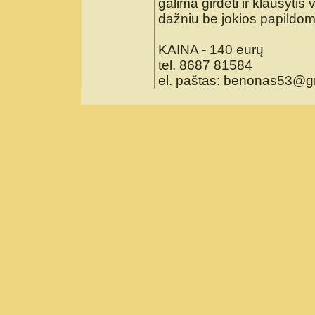
galima girdėti ir klausytis
dažniu be jokios papildo
KAINA - 140 eurų
tel. 8687 81584
el. paštas: benonas53@g