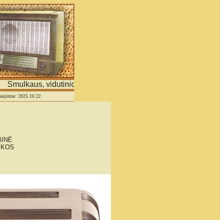
ulkaus, vidutinio verslo ir asmeninių tinklapių portalas
naujintas: 2025.10.22
BINË
IKOS