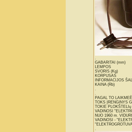
.
GABARITAI (mm)
LEMPOS
SVORIS (Kg)
KORPUSAS
INFORMACIJOS ŠAL
KAINA (Rb)
.
.
PAGAL TO LAIKMEÈ
TOKS ĮRENGINYS G
TOKIE PLOKŠTELIų
VADINOSI "ELEKT
NUO 1960 m. VIDUR
VADINOSI - "ELEKT
"ELEKTROGROTUVA
.