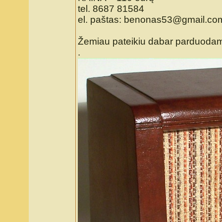
tel. 8687 81584
el. paštas: benonas53@gmail.co
Žemiau pateikiu dabar parduodam
.