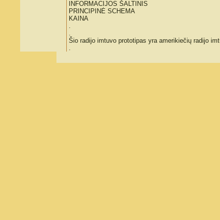
INFORMACIJOS ŠALTINIS
PRINCIPINĖ SCHEMA
KAINA
.
.
Šio radijo imtuvo prototipas yra amerikiečių radijo
.